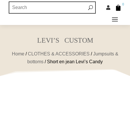
0


LEVI’S CUSTOM
Home
/
CLOTHES & ACCESSORIES
/
Jumpsuits &
bottoms
/ Short en jean Levi’s Candy