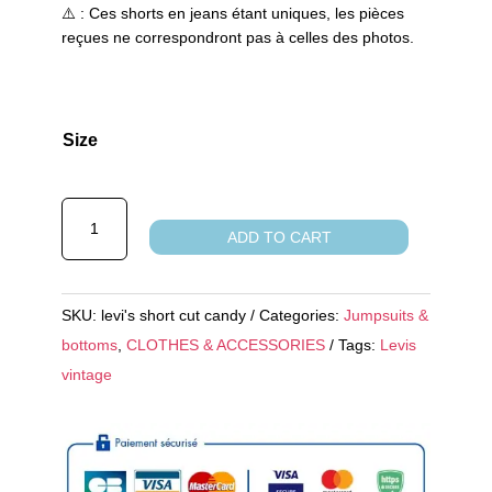
⚠️ : Ces shorts en jeans étant uniques, les pièces
reçues ne correspondront pas à celles des photos.
Size
Short
ADD TO CART
en
jean
Levi's
SKU:
levi's short cut candy
Categories:
Jumpsuits &
Candy
bottoms
,
CLOTHES & ACCESSORIES
Tags:
Levis
quantity
vintage