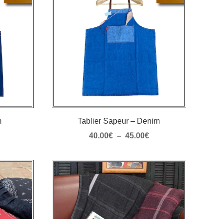
m
Tablier Sapeur – Denim
Plage
Plage
40.00
€
–
45.00
€
de
de
rix :
prix :
40.00€
40.00€
à
à
45.00€
45.00€