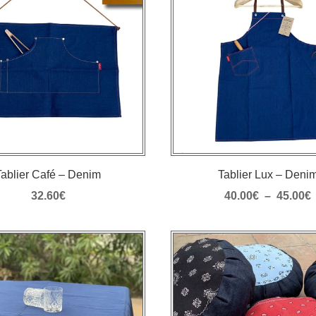
au
plus
ancien
Tablier Café – Denim
Tablier Lux – Deni
32.60
€
40.00
€
–
45.00
€
p