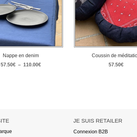
Nappe en denim
Coussin de méditati
Plage
57.50
€
–
110.00
€
57.50
€
de
prix :
57.50€
à
110.00€
SITE
JE SUIS RETAILER
arque
Connexion B2B