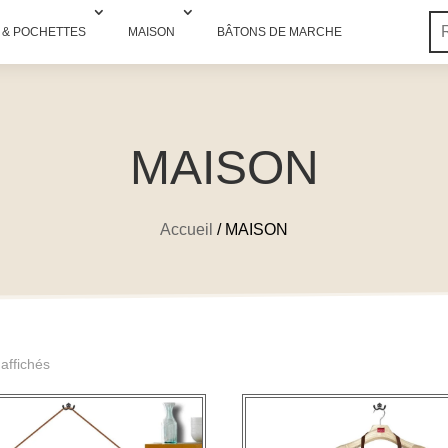
 & POCHETTES
MAISON
BÂTONS DE MARCHE
MAISON
Accueil
/ MAISON
Trié
 affichés
du
plus
récent