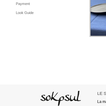
Payment
Look Guide
LE 
La m