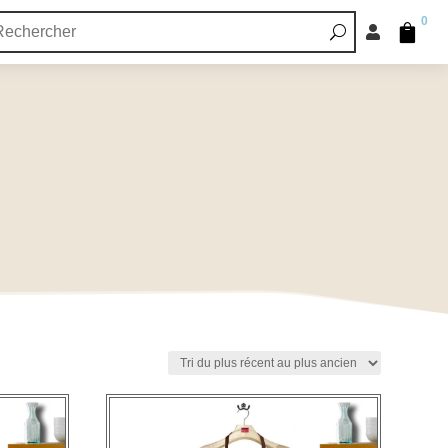
0

