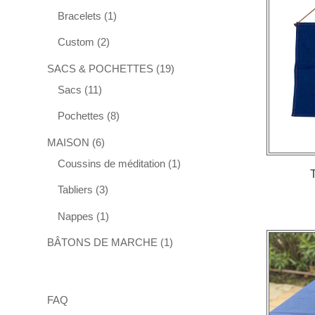
produits
1
Bracelets
1
produit
2
Custom
2
produits
19
SACS & POCHETTES
19
11
produits
Sacs
11
produits
8
Pochettes
8
produits
6
MAISON
6
produits
1
Coussins de méditation
1
produit
3
Tabliers
3
produits
1
Nappes
1
produit
1
BÂTONS DE MARCHE
1
produit
FAQ